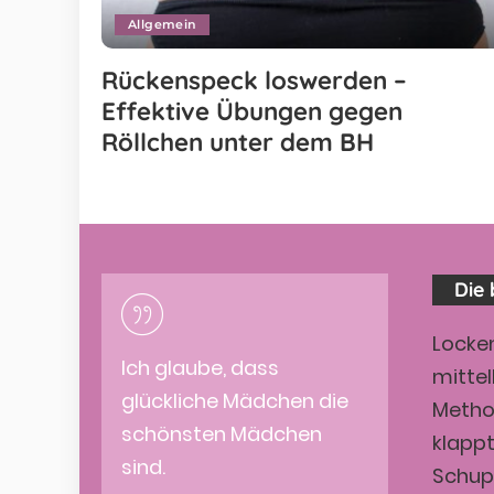
Allgemein
Rückenspeck loswerden –
Effektive Übungen gegen
Röllchen unter dem BH
Die 
Locken
Ich glaube, dass
mittel
glückliche Mädchen die
Metho
schönsten Mädchen
klapp
sind.
Schup