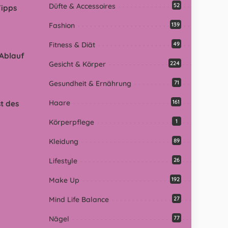
Düfte & Accessoires
52
Tipps
Fashion
139
Fitness & Diät
49
 Ablauf
Gesicht & Körper
224
Gesundheit & Ernährung
71
Haare
161
t des
Körperpflege
1
Kleidung
89
Lifestyle
26
Make Up
192
Mind Life Balance
27
Nägel
77