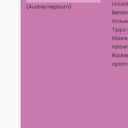
Ursach
(Audrey Hepburn)
Behan
Graue
Tipps 
Haare 
färben
Rücken
optim