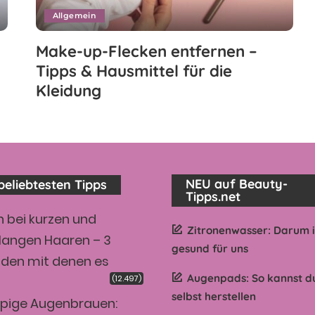
Allgemein
Make-up-Flecken entfernen –
Tipps & Hausmittel für die
Kleidung
NEU auf Beauty-
beliebtesten Tipps
Tipps.net
 bei kurzen und
Zitronenwasser: Darum is
langen Haaren – 3
gesund für uns
den mit denen es
Augenpads: So kannst du
(12.497)
t
selbst herstellen
pige Augenbrauen: