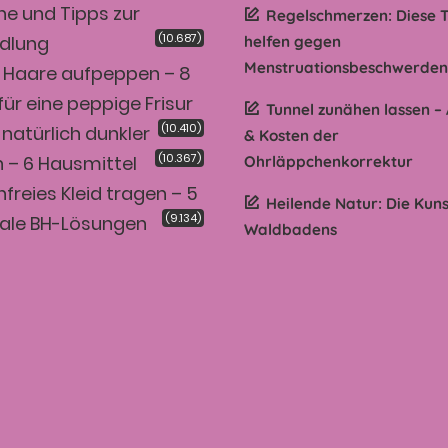
e und Tipps zur
Regelschmerzen: Diese 
(10.687)
dlung
helfen gegen
Menstruationsbeschwerden
 Haare aufpeppen – 8
für eine peppige Frisur
Tunnel zunähen lassen –
(10.410)
natürlich dunkler
& Kosten der
(10.367)
 – 6 Hausmittel
Ohrläppchenkorrektur
freies Kleid tragen – 5
Heilende Natur: Die Kuns
(9.134)
ale BH-Lösungen
Waldbadens