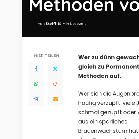
Methoden vor
von
Steffi
10 Min Lesezeit
Posted
by
HIER TEILEN
Wer zu dünn gewach
gleich zu Permanent 
Methoden auf.
Wer sich die Augenbr
häufig verzupft, viele 
schmal gezupft oder 
aus ein spärliches
Brauenwachstum hat,