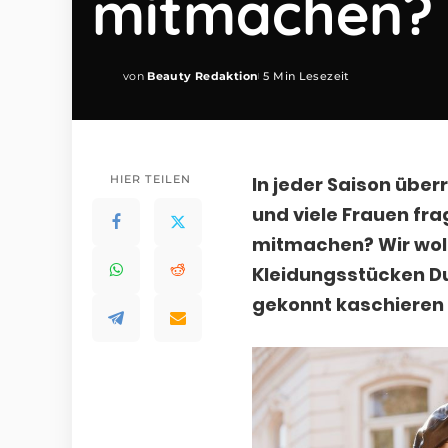
mitmachen?
von
Beauty Redaktion
5 Min Lesezeit
Posted
by
HIER TEILEN
In jeder Saison übe
und viele Frauen fr
mitmachen? Wir woll
Kleidungsstücken D
gekonnt kaschieren 