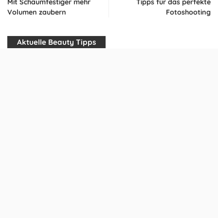
Mit Schaumfestiger mehr
Tipps für das perfekte
Volumen zaubern
Fotoshooting
Aktuelle Beauty Tipps
Der Traum vieler Mädchen: Fotomodel
Colorierte Haare richtig pflegen: 6 Tipps für
eine lang haltende Haarfarbe
Nach der Schwangerschaft Körper wieder in
Form bringen – so gehts!