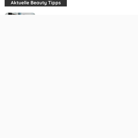
Aktuelle Beauty Tipps
Frühjahrsputz im Kosmetikregal
Mit einem Facelift 10 Jahre jünger aussehen
Die Haut in der kalten Jahreszeit richtig
pflegen
Modetrends 2014: Romantische Rüschen und
Volants