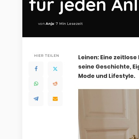
für jeden An
von
Anja
7 Min Lesezeit
Posted
by
HIER TEILEN
Leinen: Eine zeitlos
seine Geschichte, 
Mode und Lifestyle.