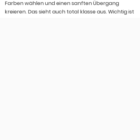
Farben wählen und einen sanften Übergang
kreieren. Das sieht auch total klasse aus. Wichtig ist
nur, dass Du die Kreide immer vom Kopf weg
hinunter streichst, denn sonst verfilzen Deine
Haare.
❸ Bist Du fertig mit dem Einfärben der Haare, dann
föhne sie trocken. Anschließend musst Du die
Farbe fixieren. Das klappt z.B. mit Haarspray oder
einem Glätteisen sehr gut. So kannst Du Deine
Haare gleichzeitig auch noch stylen.