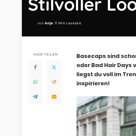
Stilvoller Lo
von
Anja
11 Min Lesezeit
Posted
by
HIER TEILEN
Basecaps sind schon
oder Bad Hair Days 
liegst du voll im Tre
inspirieren!