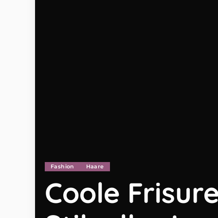
Fashion
Haare
Coole Frisur