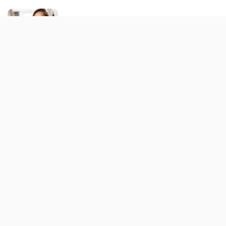
Schnelle Make-up und Beauty Tipps
Solarium gegen Pickel – hilft das wirklich?
Weshalb Modemarken ein Statement sind
Leder erobert wieder die Modewelt
Die Schmucktrends für den kommenden