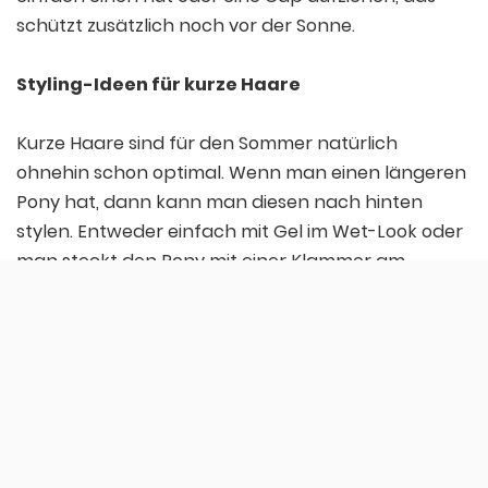
schützt zusätzlich noch vor der Sonne.
Styling-Ideen für kurze Haare
Kurze Haare sind für den Sommer natürlich
ohnehin schon optimal. Wenn man einen längeren
Pony hat, dann kann man diesen nach hinten
stylen. Entweder einfach mit Gel im Wet-Look oder
man steckt den Pony mit einer Klammer am
Opferkopf fest, oder auch seitlich.
Auch ein lässiger Look ist im Sommer besonders
hübsch. Dazu einfach nach dem Haarewaschen
etwas Schaumfestiger in die Haare kneten.
Während die Haare trocknen, kann man sie immer
mal wieder mit den Fingern bearbeiten.