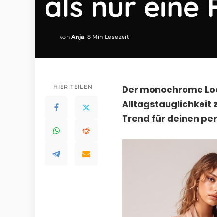
als nur eine
von
Anja
8 Min Lesezeit
Posted
by
HIER TEILEN
Der monochrome Look
Alltagstauglichkeit 
Trend für deinen per