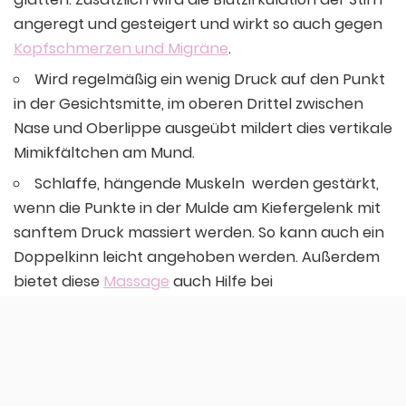
angeregt und gesteigert und wirkt so auch gegen
Kopfschmerzen und Migräne
.
Wird regelmäßig ein wenig Druck auf den Punkt
in der Gesichtsmitte, im oberen Drittel zwischen
Nase und Oberlippe ausgeübt mildert dies vertikale
Mimikfältchen am Mund.
Schlaffe, hängende Muskeln werden gestärkt,
wenn die Punkte in der Mulde am Kiefergelenk mit
sanftem Druck massiert werden. So kann auch ein
Doppelkinn leicht angehoben werden. Außerdem
bietet diese
Massage
auch Hilfe bei
Kieferschmerzen.
Zunächst sollten die Akupressurpunkte eine Woche
lang täglich 10 – 15 Minuten lang massiert werden,
danach genügt es die Massage regelmäßig 3-mal