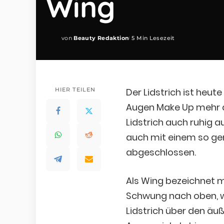
Wing
von
Beauty Redaktion
5 Min Lesezeit
Posted
by
HIER TEILEN
Der Lidstrich ist heut
Augen Make Up mehr d
Lidstrich auch ruhig a
auch mit einem so ge
abgeschlossen.
Als Wing bezeichnet 
Schwung nach oben, 
Lidstrich über den äu