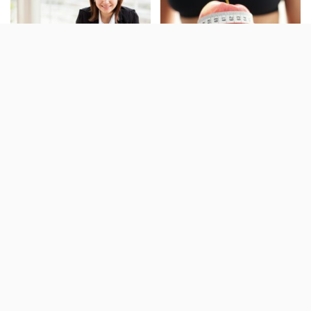
Abnehmen für
Stoffwechsel anregen – Mit
Berufstätige: Mit diesen
diesen 14 Tipps nimmst Du
Tipps klappt’s trotz Stress
effektiv ab
& Zeitnot
5 effektive Trampolin-
Tibet Diät: So kannst du
Übungen zum Abnehmen
mit Hilfe von Kaffee
abnehmen