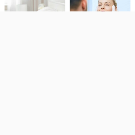
Schönheitsschlaf: Beauty-
Komplikationen nach
Tipps für die Nacht
Schönheits-OP – diese
Risiken lauern
Zornesfalte entfernen – 6
Facelifting mit Make-Up –
effektive Tipps gegen die
Anleitung & Tipps