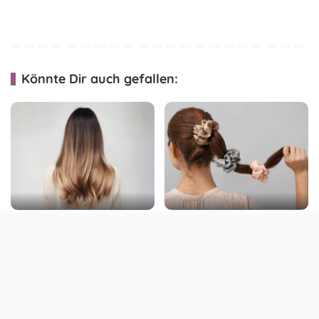
Könnte Dir auch gefallen:
Zurück zur
Scrunchies selber nähen –
Naturhaarfarbe – Mit
Anleitung & Tipps für die
diesen Tipps klappt es
tollen Haargummis