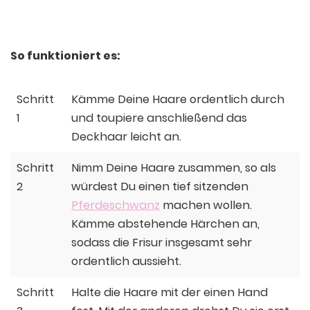
Ein Beitrag geteilt von Annika Raivio (@annikasandra)
15. Jun 2014 um 11:07 Uhr
So funktioniert es:
Schritt
Kämme Deine Haare ordentlich durch
1
und toupiere anschließend das
Deckhaar leicht an.
Schritt
Nimm Deine Haare zusammen, so als
2
würdest Du einen tief sitzenden
Pferdeschwanz
machen wollen.
Kämme abstehende Härchen an,
sodass die Frisur insgesamt sehr
ordentlich aussieht.
Schritt
Halte die Haare mit der einen Hand