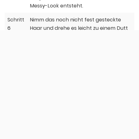
Messy-Look entsteht.
Schritt
Nimm das noch nicht fest gesteckte
6
Haar und drehe es leicht zu einem Dutt
ein, den Du dann mit Haarnadeln am
Hinterkopf fixieren kannst. Achte
darauf, dass der Dutt möglichst tief im
Nacken sitzt. Er muss nicht ordentlich
sein, das heißt, es dürfen ruhig Strähnen
herausgucken und Haarnadeln
sichtbar sein.
Wenn Du Dich einmal etwas im Internet
umschaust, wirst Du schnell feststellen, dass es
inzwischen unzählige Neuinterpretationen des
Banana Buns gibt. Die Frisur kann ganz
unterschiedlich gestyled werden und bietet jede