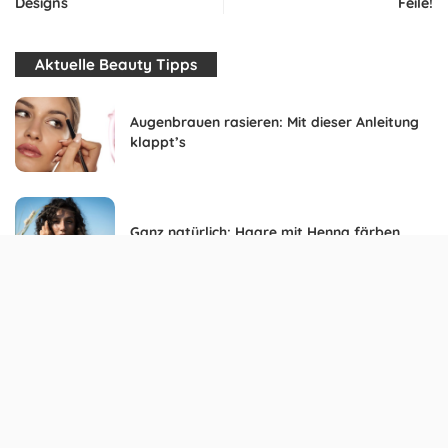
Designs
Feile!
Aktuelle Beauty Tipps
Augenbrauen rasieren: Mit dieser Anleitung
klappt’s
Ganz natürlich: Haare mit Henna färben
Layering: Zwiebel-Look im Herbst 2014
Umstandsmode – Die Trends für
Frühjahr/Sommer 2013