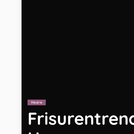
Haare
Frisurentren