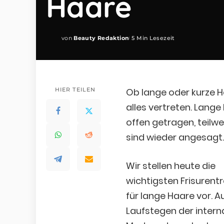
Haare
von
Beauty Redaktion
5 Min Lesezeit
Posted
by
HIER TEILEN
Ob lange oder kurze Ha
alles vertreten. Lang
offen getragen, teilw
sind wieder angesagt.
Wir stellen heute die
wichtigsten Frisurent
für lange Haare vor. A
Laufstegen der intern