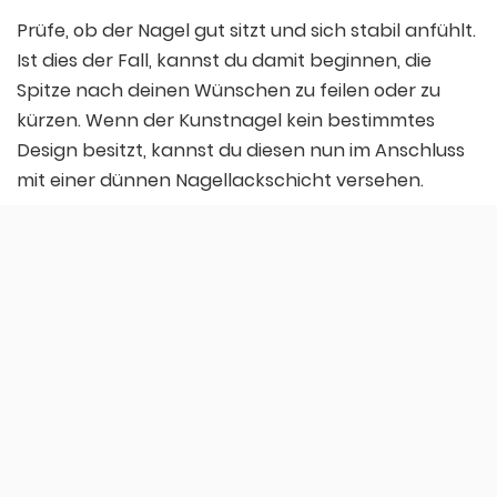
Prüfe, ob der Nagel gut sitzt und sich stabil anfühlt.
Ist dies der Fall, kannst du damit beginnen, die
Spitze nach deinen Wünschen zu feilen oder zu
kürzen. Wenn der Kunstnagel kein bestimmtes
Design besitzt, kannst du diesen nun im Anschluss
mit einer dünnen Nagellackschicht versehen.
Alternative beim Kunstnägel aufkleben
Eine weitere Methode, Kunstnägel anzubringen ist,
auf den flüssigen Klebstoff zu verzichten und
stattdessen auf Klebefolien zu setzen. Marken, die
Nagellack und Kunstnägel herstellen, bieten diese
oftmals günstig an und stellen diese in allen
üblichen Nagelformen her. Du suchst aus der
Packung die passendste Form für den jeweiligen
Nagel aus und klebst die Folie dann auf deinen