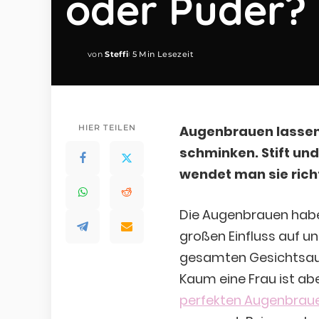
oder Puder?
von
Steffi
5 Min Lesezeit
Posted
by
HIER TEILEN
Augenbrauen lassen 
schminken. Stift und
wendet man sie rich
Die Augenbrauen hab
großen Einfluss auf u
gesamten Gesichtsau
Kaum eine Frau ist ab
perfekten Augenbrau