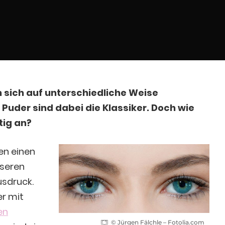
sich auf unterschiedliche Weise
 Puder sind dabei die Klassiker. Doch wie
tig an?
en einen
nseren
sdruck.
er mit
en
© Jürgen Fälchle – Fotolia.com