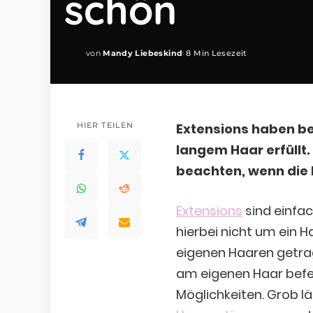
schön
von
Mandy Liebeskind
8 Min Lesezeit
Posted
by
HIER TEILEN
Extensions haben be
langem Haar erfüllt. 
beachten, wenn die E
Extensions
sind einfa
hierbei nicht um ein H
eigenen Haaren getra
am eigenen Haar befes
Möglichkeiten. Grob l