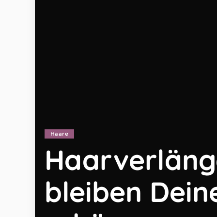
Haare
Haarverläng
bleiben Dein