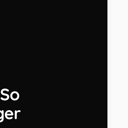
 So
ger