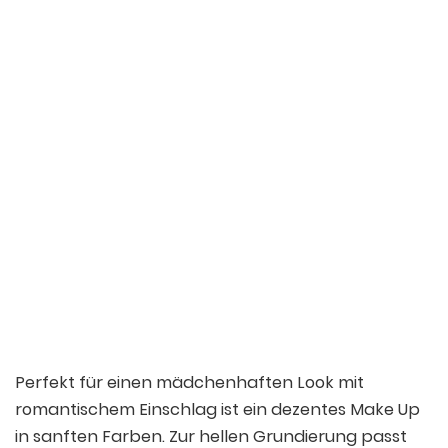
Ein von ????Ирина (@the_irina_art) gepostetes Foto
6. Nov 2016 um 20:19 Uhr
Perfekt für einen mädchenhaften Look mit
romantischem Einschlag ist ein dezentes Make Up
in sanften Farben. Zur hellen Grundierung passt