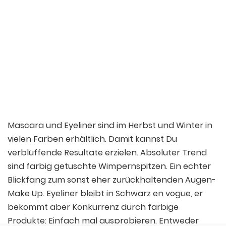
Ein von NYX MAKEUP NIS PIROT ZAJECAR (@nyxcosmeticsnis) gepostetes Foto
Mascara und Eyeliner sind im Herbst und Winter in
vielen Farben erhältlich. Damit kannst Du
verblüffende Resultate erzielen. Absoluter Trend
sind farbig getuschte Wimpernspitzen. Ein echter
Blickfang zum sonst eher zurückhaltenden Augen-
Make Up. Eyeliner bleibt in Schwarz en vogue, er
bekommt aber Konkurrenz durch farbige
Produkte: Einfach mal ausprobieren. Entweder