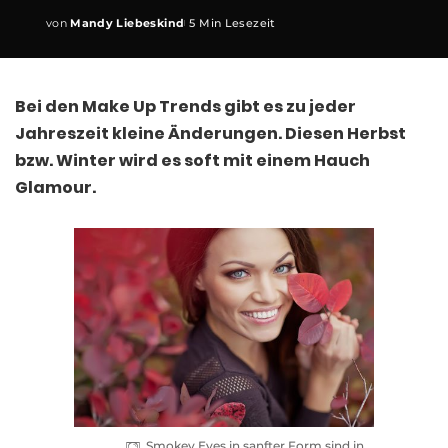
von
Mandy Liebeskind
5 Min Lesezeit
Posted
by
Bei den Make Up Trends gibt es zu jeder
Jahreszeit kleine Änderungen. Diesen Herbst
bzw. Winter wird es soft mit einem Hauch
Glamour.
Smokey Eyes in sanfter Form sind in