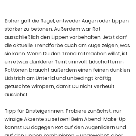
Ein von SUQQU UK OFFICIAL (@suqqu_uk_official) gepostetes Foto
Bisher galt die Regel, entweder Augen oder Lippen
stärker zu betonen. Außerdem war Rot
ausschließlich den Lippen vorbehalten. Jetzt darf
die aktuelle Trendfarbe auch am Auge zeigen, was
sie kann. Wenn Du den Trend mitmachen willst, ist
ein etwas dunklerer Teint sinnvoll. Lidschatten in
Rottönen braucht außerdem einen feinen dunklen
Lidstrich am Unterlid und unbedingt kräftig
getuschte Wimpern, damit Du nicht verheult
aussiehst.
Tipp für Einsteigerinnen: Probiere zunächst, nur
winzige Akzente zu setzen! Beim Abend-Make-Up
kannst Du dagegen Rot auf den Augenlidern und
auf den Lippen kombinieren – ungewohnt, aber