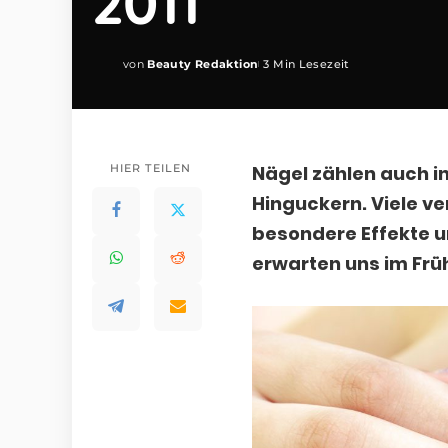
2011
von
Beauty Redaktion
3 Min Lesezeit
Posted
by
HIER TEILEN
Nägel zählen auch i
Hinguckern. Viele v
besondere Effekte un
erwarten uns im Frü