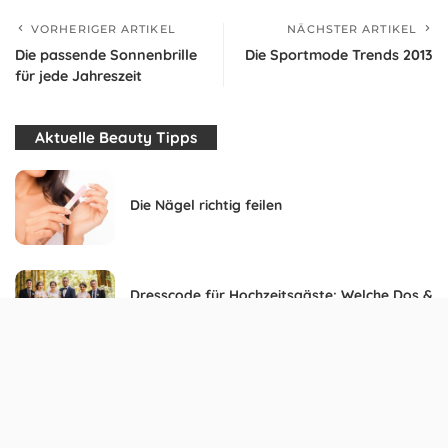
VORHERIGER ARTIKEL
NÄCHSTER ARTIKEL
Die passende Sonnenbrille
Die Sportmode Trends 2013
für jede Jahreszeit
Aktuelle Beauty Tipps
Die Nägel richtig feilen
Dresscode für Hochzeitsgäste: Welche Dos &
Don‘ts Du beachten musst
Volantrock kombinieren – Das passt alles
gut dazu