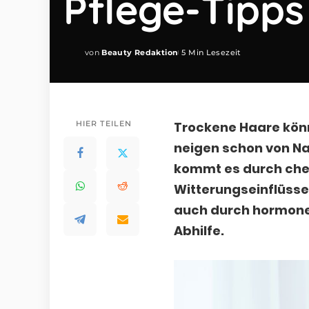
Pflege-Tipps
von
Beauty Redaktion
5 Min Lesezeit
Posted
by
HIER TEILEN
Trockene Haare kön
neigen schon von Na
kommt es durch ch
Witterungseinflüsse
auch durch hormone
Abhilfe.