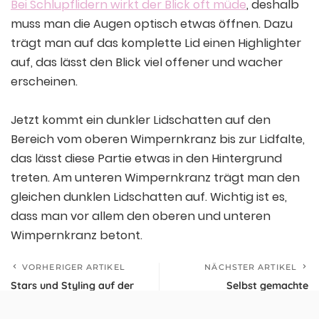
Bei Schlupflidern wirkt der Blick oft müde
, deshalb
muss man die Augen optisch etwas öffnen. Dazu
trägt man auf das komplette Lid einen Highlighter
auf, das lässt den Blick viel offener und wacher
erscheinen.
Jetzt kommt ein dunkler Lidschatten auf den
Bereich vom oberen Wimpernkranz bis zur Lidfalte,
das lässt diese Partie etwas in den Hintergrund
treten. Am unteren Wimpernkranz trägt man den
gleichen dunklen Lidschatten auf. Wichtig ist es,
dass man vor allem den oberen und unteren
Wimpernkranz betont.
VORHERIGER ARTIKEL
NÄCHSTER ARTIKEL
Stars und Styling auf der
Selbst gemachte
Met Gala 2013 in New York
Gesichtsmasken für jeden
Hauttyp