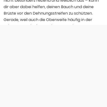
nicht besonders reizend und weiblich aus – kann
dir aber dabei helfen, deinen Bauch und deine
Brüste vor den Dehnungsstreifen zu schützen.
Gerade, weil auch die Oberweite häufig in der
Schwangerschaft an Volumen gewinnt,
bekommen viele Schwangere auch hier unschöne
Schwangerschaftsstreifen, die den Busen durch
die nun fehlende Elastizität auch etwas stärker
„hängen“ lassen können. Daher lohnt es sich,
Stützwäsche wie einen gut sitzenden BH, oder auch
einen elastischen, aber sichernden Bauchgurt
zuzulegen, die auch nach der Schwangerschaft
noch angewendet werden können.
Dem Juckreiz nicht nachgeben!